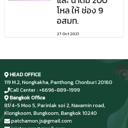
และ น้ำดื่ม 200
โหล ให้ ช่อง 9
อสมท.
27 Oct 2021
HEAD OFFICE
119 M.2, Nongkakha, Panthong, Chonburi 20160
Call Center : +6696-889-1999
Bangkok Office
81/4-5 Moo 5, Parinlak soi 2, Navamin road,
Klongkoom, Bungkoom, Bangkok 10240
patchamon.js@gmail.com