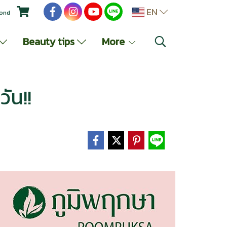
EN
yond
Beauty tips
More
วัน!!