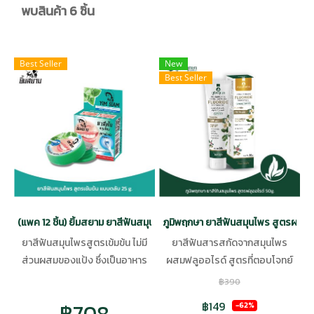
พบสินค้า 6 ชิ้น
Best Seller
New
Best Seller
(แพค 12 ชิ้น) ยิ้มสยาม ยาสีฟันสมุนไพร แบบตลับ 25g. CODE: YM001
ภูมิพฤกษา ยาสีฟันสมุนไพร สูตรผสม
ยาสีฟันสมุนไพรสูตรเข้มข้น ไม่มี
ยาสีฟันสารสกัดจากสมุนไพร
ส่วนผสมของแป้ง ซึ่งเป็นอาหาร
ผสมฟลูออไรด์ สูตรที่ตอบโจทย์
ของเชื้อแบคทีเรีย
ความต้องการของผู้ใช้ ปัญหาปวด
฿390
ฟัน เหงือกบวม เหงือกร่น ปัญหา
฿708
฿149
-62%
กลิ่นปาก พร้อมสารฟลูออไรด์