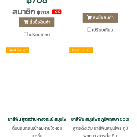
1500 PPM เหมาะสำหรับผู้ที่มี
สมาชิก
฿708
-0%
ปัญหากลิ่นปาก ฟันผุง่าย แสบปาก
สั่งซื้อสินค้า
สั่งซื้อสินค้า
เวลาใช้ยาสีฟันสมุนไพรทั่วไป
เปรียบเทียบ
เปรียบเทียบ
Best Seller
Best Seller
ยาสีฟัน สูตรว่านหางจระเข้ สมุนไพร ภูมิพฤกษา CODE : 9402
ยาสีฟัน สมุนไพร ภูมิพฤกษา CODE : 
ตื่นนอนตอนเช้าลมหายใจหอม
สูตรดั้งเดิม ยาสีฟันสมุนไพร ภูมิ
สดชื่น
พฤกษา สูตรดั้งเดิม