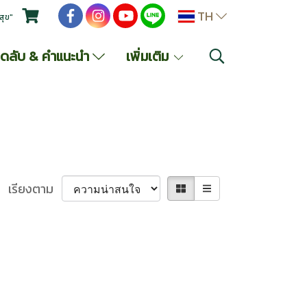
TH
สุข"
็ดลับ & คำแนะนำ
เพิ่มเติม
เรียงตาม