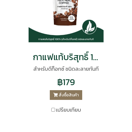
กาแฟแท้บริสุทธิ์ 100% (สำหรับดีท็อกซ์) สมุนไพร ภูมิพฤกษา CODE : 9524
สำหรับดีท็อกซ์ ชนิดละลายทันที
฿179
สั่งซื้อสินค้า
เปรียบเทียบ