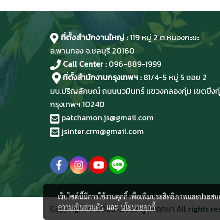
ที่ตั้งสำนักงานใหญ่ :
119 หมู่ 2 ต.หนองกะขะ
อ.พานทอง จ.ชลบุรี
20160
Call Center :
096-889-1999
ที่ตั้งสำนักงานกรุงเทพฯ :
81/4-5 หมู่ 5 ซอย 2
มบ.ปริญลักษณ์ ถนนนวมินทร์ แขวงคลองกุ่ม เขตบึงกุ
กรุงเทพฯ 10240
patchamon.js@gmail.com
jsinter.crm@gmail.com
เว็บไซต์นี้มีการใช้งานคุกกี้ เพื่อเพิ่มประสิทธิภาพและประส
ความเป็นส่วนตัว
และ
นโยบายคุกกี้
Copyright © 2020-2023 ภูมิพฤกษา All rights re