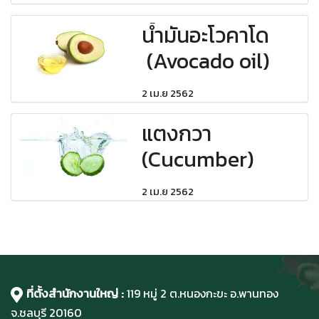
น้ำมันอะโวคาโด
(Avocado oil)
2 เม.ย 2562
แตงกวา
(Cucumber)
2 เม.ย 2562
ที่ตั้งสำนักงานใหญ่ :
119 หมู่ 2 ต.หนองกะขะ อ.พานทอง
จ.ชลบุรี
20160