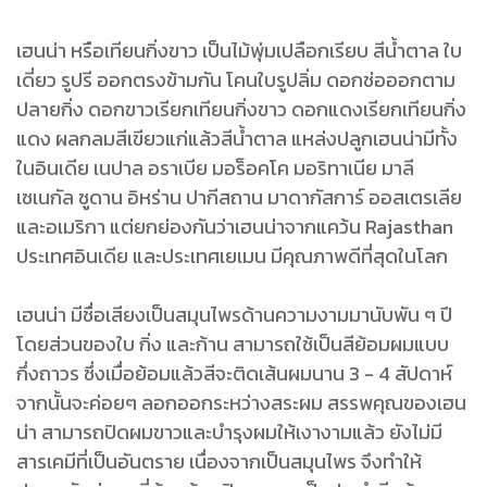
เฮนน่า หรือเทียนกิ่งขาว เป็นไม้พุ่มเปลือกเรียบ สีน้ำตาล ใบ
เดี่ยว รูปรี ออกตรงข้ามกัน โคนใบรูปลิ่ม ดอกช่อออกตาม
ปลายกิ่ง ดอกขาวเรียกเทียนกิ่งขาว ดอกแดงเรียกเทียนกิ่ง
แดง ผลกลมสีเขียวแก่แล้วสีน้ำตาล แหล่งปลูกเฮนน่ามีทั้ง
ในอินเดีย เนปาล อราเบีย มอร็อคโค มอริทาเนีย มาลี
เซเนกัล ซูดาน อิหร่าน ปากีสถาน มาดากัสการ์ ออสเตรเลีย
และอเมริกา แต่ยกย่องกันว่าเฮนน่าจากแคว้น Rajasthan
ประเทศอินเดีย และประเทศเยเมน มีคุณภาพดีที่สุดในโลก
เฮนน่า มีชื่อเสียงเป็นสมุนไพรด้านความงามมานับพัน ๆ ปี
โดยส่วนของใบ กิ่ง และก้าน สามารถใช้เป็นสีย้อมผมแบบ
กึ่งถาวร ซึ่งเมื่อย้อมแล้วสีจะติดเส้นผมนาน 3 - 4 สัปดาห์
จากนั้นจะค่อยๆ ลอกออกระหว่างสระผม สรรพคุณของเฮน
น่า สามารถปิดผมขาวและบำรุงผมให้เงางามแล้ว ยังไม่มี
สารเคมีที่เป็นอันตราย เนื่องจากเป็นสมุนไพร จึงทำให้