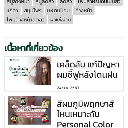
สบู่ล้างหน้า
สบู่ลดสิว
ลดสิว
โฟมสำหรับคนเป็นสิว
แก้สิว
สมุนไพร
มะขามป้อม
ล้างหน้า
โฟมล้างหน้าลดสิว
ผิวแพ้ง่าย
เนื้อหาที่เกี่ยวข้อง
เคล็ดลับ แก้ปัญหา
ผมชี้ฟูหลังโดนฝน
24 ก.ย. 2567
สีผมภูมิพฤกษาสี
ไหนเหมาะกับ
Personal Color