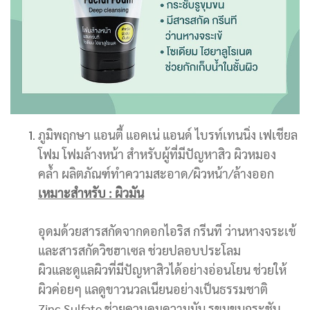
ภูมิพฤกษา แอนตี้ แอคเน่ แอนด์ ไบรท์เทนนิ่ง เฟเชียล
โฟม
โฟมล้างหน้า สำหรับผู้ที่มีปัญหาสิว ผิวหมอง
คล้ำ
ผลิตภัณฑ์ทำความสะอาด/ผิวหน้า/ล้างออก
เหมาะสำหรับ : ผิวมัน
อุดมด้วยสารสกัดจากดอกไอริส กรีนที ว่านหางจระเข้
และสารสกัดวิชฮาเซล ช่วยปลอบประโลม
ผิวและดูแลผิวที่มีปัญหาสิวได้อย่างอ่อนโยน ช่วยให้
ผิวค่อยๆ แลดูขาวนวลเนียนอย่างเป็นธรรมชาติ
Zinc Sulfate ช่วยควบคุมความมัน รูขุมขนกระชับ