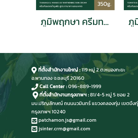
ภูมิพฤกษา ครีมทาผิว ยูวี ไวท์ เทนนิ่ง บิวตี้สกิน ครีม ทานาคา & มะหาด 350g. CODE 9338-3
ที่ตั้งสำนักงานใหญ่ :
119 หมู่ 2 ต.หนองกะขะ
อ.พานทอง จ.ชลบุรี
20160
Call Center :
096-889-1999
ที่ตั้งสำนักงานกรุงเทพฯ :
81/4-5 หมู่ 5 ซอย 2
มบ.ปริญลักษณ์ ถนนนวมินทร์ แขวงคลองกุ่ม เขตบึงกุ
กรุงเทพฯ 10240
patchamon.js@gmail.com
jsinter.crm@gmail.com