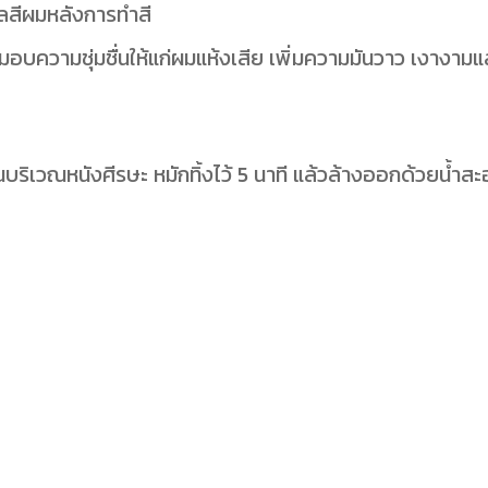
ลสีผมหลังการทำสี
ความชุ่มชื่นให้แก่ผมแห้งเสีย เพิ่มความมันวาว เงางามและ
ว้นบริเวณหนังศีรษะ หมักทิ้งไว้ 5 นาที แล้วล้างออกด้วยน้ำส