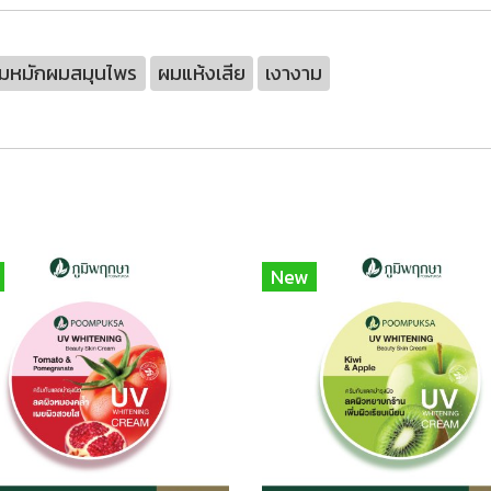
ีมหมักผมสมุนไพร
ผมแห้งเสีย
เงางาม
New