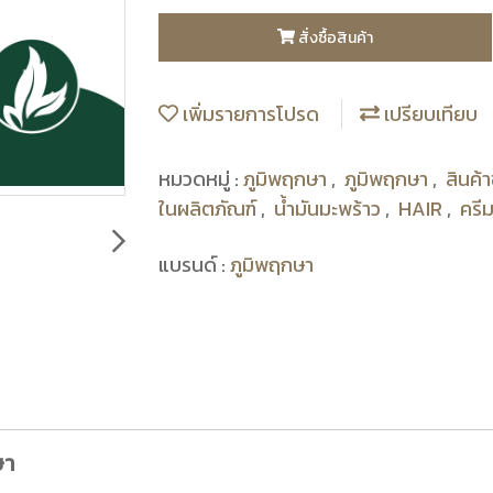
สั่งซื้อสินค้า
เพิ่มรายการโปรด
เปรียบเทียบ
หมวดหมู่ :
ภูมิพฤกษา
,
ภูมิพฤกษา
,
สินค้
ในผลิตภัณฑ์
,
น้ำมันมะพร้าว
,
HAIR
,
ครี
แบรนด์ :
ภูมิพฤกษา
ษา