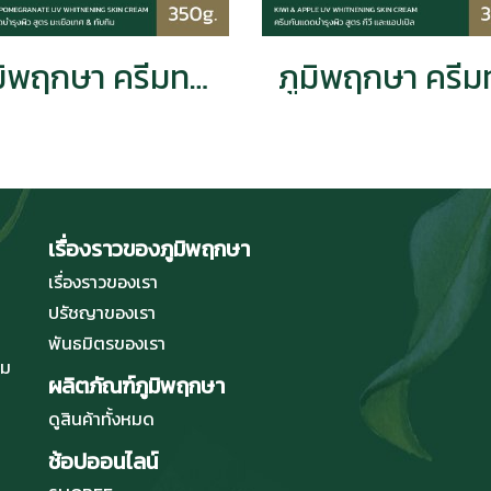
ภูมิพฤกษา ครีมทาผิว ยูวี ไวท์ เทนนิ่ง บิวตี้ สกินครีม สูตรมะเขือเทศและทับทิม CODE 9338-1
เรื่องราวของภูมิพฤกษา
เรื่องราวของเรา
ปรัชญาของเรา
พันธมิตรของเรา
่ม
ผลิตภัณฑ์ภูมิพฤกษา
ดูสินค้าทั้งหมด
ช้อปออนไลน์