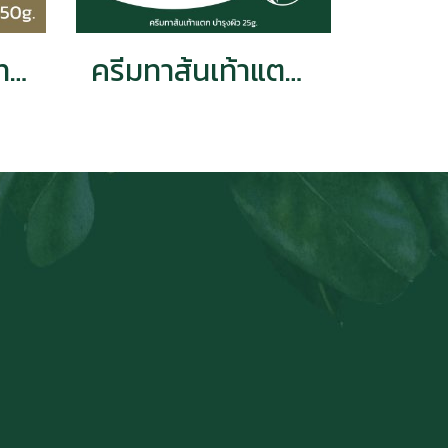
ภูมิพฤกษา ครีมทาผิว ยูวี ไวท์ เทนนิ่ง บิวตี้สกิน ครีม กีวี & แอปเปิ้ล 350g. CODE 9338-2
ครีมทาส้นเท้าแตก บำรุงเท้า สมุนไพร ภูมิพฤกษา CODE : 9328