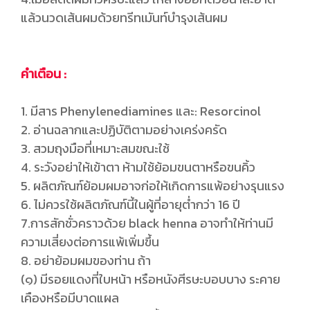
แล้วนวดเส้นผมด้วยทรีทเมันท์บำรุงเส้นผม
คำเตือน :
1. มีสาร Phenylenediamines และ: Resorcinol
2. อ่านฉลากและปฏิบัติตามอย่างเคร่งครัด
3. สวมถุงมือที่เหมาะสมขณะใช้
4. ระวังอย่าให้เข้าตา ห้ามใช้ย้อมขนตาหรือขนคิ้ว
5. ผลิตภัณฑ์ย้อมผมอาจก่อให้เกิดการแพ้อย่างรุนแรง
6. ไม่ควรใช้ผลิตภัณฑ์นี้ในผู้ที่อายุต่ำกว่า 16 ปี
7.การสักชั่วคราวด้วย black henna อาจทำให้ท่านมี
ความเสี่ยงต่อการแพ้เพิ่มขึ้น
8. อย่าย้อมผมของท่าน ถ้า
(๑) มีรอยแดงที่ใบหน้า หรือหนังศีรษะบอบบาง ระคาย
เคืองหรือมีบาดแผล