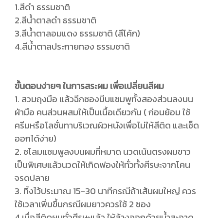
1.สีดำ ธรรมชาติ
2.สีน้ำตาลดำ ธรรมชาติ
3.สีน้ำตาลอมแดง ธรรมชาติ (สีโค้ก)
4.สีน้ำตาลประกายทอง ธรรมชาติ
ขั้นตอนง่ายๆ ในการสระผม เพื่อเปลี่ยนสีผม
1. สวมถุงมือ แล้วฉีกซองบีบแซมพูทั้งสองส่วนลงบน
ฝ่ามือ คนส่วนผสมให้เป็นเนื้อเดียวกัน ( ก่อนย้อม ใช้
ครีมหรือโลชั่นทาบริเวณผิวหนังเพื่อไม่ให้สีติด และเช็ด
ออกได้ง่าย)
2. ชโลมแชมพูลงบนผมที่หมาด นวดเน้นตรงผมขาว
เป็นพิเศษแล้วนวดให้เกิดฟองให้ทั่วทั้งศีรษะจากโคน
จรดปลาย
3. ทิ้งไว้ประมาณ 15-30 นาทีกรณีถ้าเส้นผมใหญ่ ควร
ใช้เวลาเพิ่มขึ้นกรณีผมยาวควรใช้ 2 ซอง
4.เมื่อสีติดผมทั่วศีรษะแล้ว ให้ล้างออกด้วยน้ำสะอาด