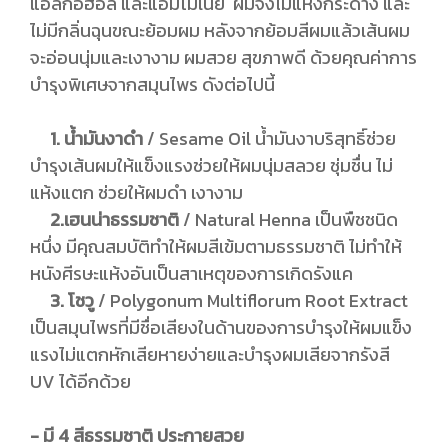
แอลกอฮอล์ และแอมโมเนีย ผมจึงไม่แห้งกระด้าง และ
ไม่มีกลิ่นฉุนขณะย้อมผม หลังจากย้อมสีผมแล้วเส้นผม
จะอ่อนนุ่มและเงางาม ผมสวย สุขภาพดี ด้วยคุณค่าการ
บำรุงพิเศษจากสมุนไพร ดังต่อไปนี้
1. น้ำมันงาดำ
/ Sesame Oil น้ำมันงาบริสุทธิ์ช่วย
บำรุงเส้นผมให้แข็งแรงช่วยให้ผมนุ่มสลวย ชุ่มชื่น ไม่
แห้งแตก ช่วยให้ผมดำ เงางาม
2.เฮนน่าธรรมชาติ
/ Natural Henna เป็นพืชชนิด
หนึ่ง มีคุณสมบัติทำให้ผมสีเข้มตามธรรมชาติ ไม่ทำให้
หนังศีรษะแห้งอันเป็นสาเหตุของการเกิดรังแค
3. โชวู
/ Polygonum Multiflorum Root Extract
เป็นสมุนไพรที่มีชื่อเสียงในด้านของการบำรุงให้ผมแข็ง
แรงไม่แตกหักเสียหายง่ายและบำรุงผมเสียจากรังสี
UV ได้อีกด้วย
- มี 4 สีธรรมชาติ ประกายสวย