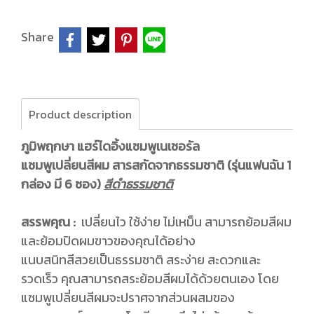
Share
Product description
ภูมิพฤกษา แฮร์ไดอิ้งแชมพูเนเชอรัล
แชมพูเปลี่ยนสีผม สารสกัดจากธรรมชาติ (รุ่นแฟนฉัน 1
กล่อง มี 6 ซอง)
สีดำธรรมชาติ
สรรพคุณ :
เปลี่ยนไว ใช้ง่าย ไม่เหม็น สามารถย้อมสีผม
และย้อมปิดผมขาวของคุณได้อย่าง
แนบสนิทสีสวยเป็นธรรมชาติ สระง่าย สะดวกและ
รวดเร็ว คุณสามารถสระย้อมสีผมได้ด้วยตนเอง โดย
แชมพูเปลี่ยนสีผมจะปราศจากส่วนผสมของ