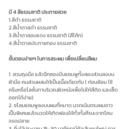
มี 4 สีธรรมชาติ ประกายสวย
1.สีดำ ธรรมชาติ
2.สีน้ำตาลดำ ธรรมชาติ
3.สีน้ำตาลอมแดง ธรรมชาติ (สีโค้ก)
4.สีน้ำตาลประกายทอง ธรรมชาติ
ขั้นตอนง่ายๆ ในการสระผม เพื่อเปลี่ยนสีผม
1. สวมถุงมือ แล้วฉีกซองบีบแซมพูทั้งสองส่วนลงบน
ฝ่ามือ คนส่วนผสมให้เป็นเนื้อเดียวกัน ( ก่อนย้อม ใช้
ครีมหรือโลชั่นทาบริเวณผิวหนังเพื่อไม่ให้สีติด และเช็ด
ออกได้ง่าย)
2. ชโลมแชมพูลงบนผมที่หมาด นวดเน้นตรงผมขาว
เป็นพิเศษแล้วนวดให้เกิดฟองให้ทั่วทั้งศีรษะจากโคน
จรดปลาย
3. ทิ้งไว้ประมาณ 15-30 นาทีกรณีถ้าเส้นผมใหญ่ ควร