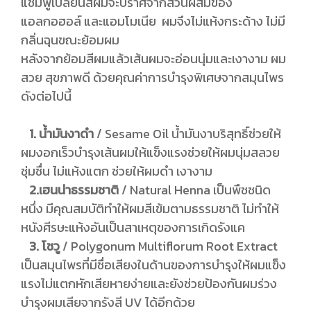
แชมพูเปลี่ยนสีผมจะปราศจากส่วนผสมของ
แอลกอฮอล์ และแอมโมเนีย ผมจึงไม่แห้งกระด้าง ไม่มี
กลิ่นฉุนขณะย้อมผม
หลังจากย้อมสีผมแล้วเส้นผมจะอ่อนนุ่มและเงางาม ผม
สวย สุขภาพดี ด้วยคุณค่าการบำรุงพิเศษจากสมุนไพร
ดังต่อไปนี้
1. น้ำมันงาดำ
/ Sesame Oil น้ำมันงาบริสุทธิ์ช่วยให้
ผมงอกเร็วบำรุงเส้นผมให้แข็งแรงช่วยให้ผมนุ่มสลวย
ชุ่มชื่น ไม่แห้งแตก ช่วยให้ผมดำ เงางาม
2.เฮนน่าธรรมชาติ
/ Natural Henna เป็นพืชชนิด
หนึ่ง มีคุณสมบัติทำให้ผมสีเข้มตามธรรมชาติ ไม่ทำให้
หนังศีรษะแห้งอันเป็นสาเหตุของการเกิดรังแค
3. โชวู
/ Polygonum Multiflorum Root Extract
เป็นสมุนไพรที่มีชื่อเสียงในด้านของการบำรุงให้ผมแข็ง
แรงไม่แตกหักเสียหายง่ายและยังช่วยป้องกันผมร่วง
บำรุงผมเสียจากรังสี UV ได้อีกด้วย