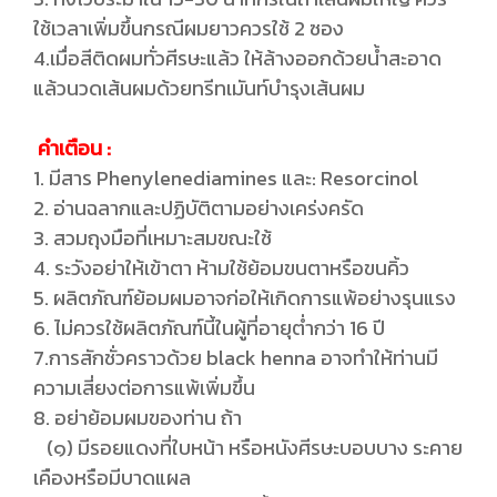
ใช้เวลาเพิ่มขึ้นกรณีผมยาวควรใช้ 2 ซอง
4.เมื่อสีติดผมทั่วศีรษะแล้ว ให้ล้างออกด้วยน้ำสะอาด
แล้วนวดเส้นผมด้วยทรีทเมันท์บำรุงเส้นผม
คำเตือน :
1. มีสาร Phenylenediamines และ: Resorcinol
2. อ่านฉลากและปฏิบัติตามอย่างเคร่งครัด
3. สวมถุงมือที่เหมาะสมขณะใช้
4. ระวังอย่าให้เข้าตา ห้ามใช้ย้อมขนตาหรือขนคิ้ว
5. ผลิตภัณฑ์ย้อมผมอาจก่อให้เกิดการแพ้อย่างรุนแรง
6. ไม่ควรใช้ผลิตภัณฑ์นี้ในผู้ที่อายุต่ำกว่า 16 ปี
7.การสักชั่วคราวด้วย black henna อาจทำให้ท่านมี
ความเสี่ยงต่อการแพ้เพิ่มขึ้น
8. อย่าย้อมผมของท่าน ถ้า
(๑) มีรอยแดงที่ใบหน้า หรือหนังศีรษะบอบบาง ระคาย
เคืองหรือมีบาดแผล