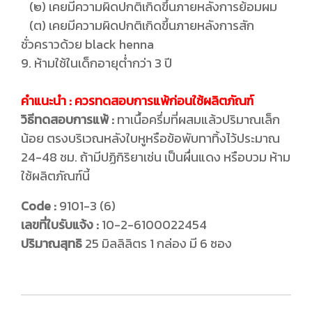
(๒) เคยมีความผิดปกติเกิดขึ้นภายหลังการย้อมผม
(ต) เคยมีความผิดปกติเกิดขึ้นภายหลังการสัก
ชั่วคราวด้วย black henna
9. ห้ามใช้ในเด็กอายุต่ำกว่า 3 ปี
คำแนะนำ : ควรทดสอบการแพ้ก่อนใช้ผลิตภัณฑ์
วิธีทดสอบการแพ้ :
ทาเนื้อครึ่มที่ผสมแล้วปริมาณเล็ก
น้อย ตรงบริเวณหลังใบหูหรือข้อพับทาทิ้งไว้ประมาณ
24-48 ชม. ถ้ามีปฏิกิริยาเช่น เป็นผื่นแดง หรือบวม ห้าม
ใช้ผลิตภัณฑ์นี้
Code :
9101-3 (6)
เลขที่ใบรับแจ้ง :
10-2-6100022454
ปริมาณสุทธิ
25 มิลลิลิตร 1 กล่อง มี 6 ซอง