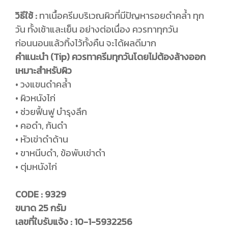
วิธีใช้ :
ทาเนื้อครีมบริเวณผิวที่มีปัญหารอยดำคล้ำ ทุก
วัน ทั้งเช้าและเย็น อย่างต่อเนื่อง ควรทาทุกวัน
ก่อนนอนแล้วทิ้งไว้ทั้งคืน จะได้ผลดีมาก
คำแนะนำ (Tip) ควรทาครีมทุกวันโดยไม่ต้องล้างออก
เหมาะสำหรับผิว
• วงแขนดำคล้ำ
• ผิวหนังไก่
• ช่วยฟื้นฟู บำรุงลึก
• คอดำ, ก้นดำ
• หัวเข่าดำด้าน
• ขาหนีบดำ, ข้อพับเข่าดำ
• ตุ่มหนังไก่
CODE : 9329
ขนาด 25 กรัม
เลขที่ใบรับแจ้ง : 10-1-5932256