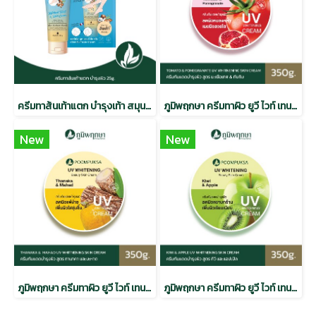
ครีมทาส้นเท้าแตก บำรุงเท้า สมุนไพร ภูมิพฤกษา CODE : 9328
ภูมิพฤกษา ครีมทาผิว ยูวี ไวท์ เทนนิ่ง บิวตี้ สกินครีม สูตรมะเขือเทศและทับทิม CODE 9338-1
New
New
ภูมิพฤกษา ครีมทาผิว ยูวี ไวท์ เทนนิ่ง บิวตี้สกิน ครีม ทานาคา & มะหาด 350g. CODE 9338-3
ภูมิพฤกษา ครีมทาผิว ยูวี ไวท์ เทนนิ่ง บิวตี้สกิน ครีม กีวี & แอปเปิ้ล 350g. CODE 9338-2