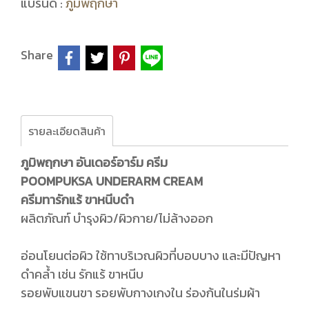
แบรนด์ :
ภูมิพฤกษา
Share
รายละเอียดสินค้า
ภูมิพฤกษา อันเดอร์อาร์ม ครีม
POOMPUKSA UNDERARM CREAM
ครีมทารักแร้ ขาหนีบดำ
ผลิตภัณฑ์ บำรุงผิว/ผิวกาย/ไม่ล้างออก
อ่อนโยนต่อผิว ใช้ทาบริเวณผิวที่บอบบาง และมีปัญหา
ดำคล้ำ เช่น รักแร้ ขาหนีบ
รอยพับแขนขา รอยพับกางเกงใน ร่องก้นในร่มผ้า