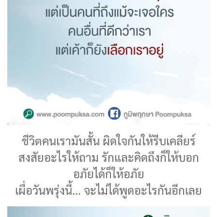
ชีวิตคนเรามันสั้น ผิดใจกันให้รีบเคลียร์
สงสัยอะไรให้ถาม รักและคิดถึงก็ให้บอก
อภัยได้ก็ให้อภัย
เผื่อวันพรุ่งนี้... จะไม่ได้พูดอะไรกันอีกเลย