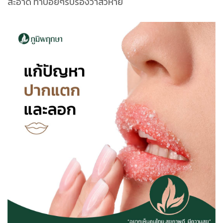
สะอาด ทำบ่อยๆรับรองว่าสิวหาย