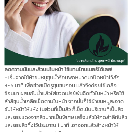
ลดความมันและสิวบนใบหน้า ใช้แทนโทนเนอร์ได้เลย!
- เริ่มจากใช้ผ้าขนหนูชุบน้ำร้อนพอหมาดมาปิดหน้าไว้สัก
3~5 นาที เพื่อช่วยเปิดรูขุมขนก่อน แล้วจึงค่อยใช้เกลือ 1
ช้อนชา ผสมกับน้ำแล้วใส่ขวดเปรย์พ่นฉีดทั่วใบหน้า หรือใช้
สำลีชุบน้ำเกลือเช็ดตามใบหน้า จากนั้นก็ใช้ผ้าขนหนูสะอาด
ซับให้หน้าให้แห้ง ในส่วนที่เป็นสิว ก็เช็ดเน้นบริเวณที่เป็นสิว
และรอยแดงจากสิวมากเป็นพิเศษ เสร็จแล้วให้กดสำลีทับสิว
และรอยสิวทิ้งไว้ประมาณ 1 นาที เอาออกแล้วล้างหน้าให้