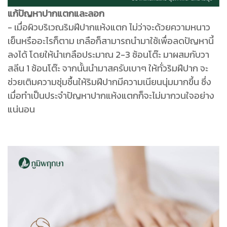
แก้ปัญหาปากแตกและลอก
- เมื่อผิวบริเวณริมฝีปากแห้งแตก ไม่ว่าจะด้วยความหนาว
เย็นหรืออะไรก็ตาม เกลือก็สามารถนำมาใช้เพื่อลดปัญหานี้
ลงได้ โดยให้นำเกลือประมาณ 2-3 ช้อนโต๊ะ มาผสมกับวา
สลีน 1 ช้อนโต๊ะ จากนั้นนำมาสครับเบาๆ ให้ทั่วริมฝีปาก จะ
ช่วยเติมความชุ่มชื้นให้ริมฝีปากมีความเนียนนุ่มมากขึ้น ซึ่ง
เมื่อทำเป็นประจำปัญหาปากแห้งแตกก็จะไม่มากวนใจอย่าง
แน่นอน