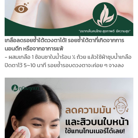
เกลือลดรอยช้ำใต้ดวงตาได้! รอยช้ำใต้ตาที่เกิดจากการ
นอนดึก หรือจากอาการแพ้
- ผสมเกลือ 1 ช้อนชาในน้ำร้อน ½ ถ้วย แล้วใช้ผ้าชุบน้ำเกลือ
ปิดตาไว้ 5~10 นาที รอยช้ำรอบดวงตาจะค่อย ๆ จางลง