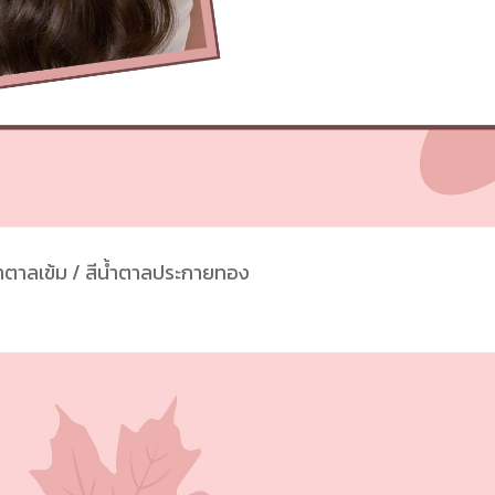
น้ำตาลเข้ม / สีน้ำตาลประกายทอง