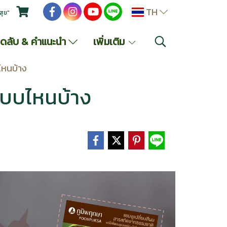
TH
สุข"
็ดลับ & คำแนะนำ
เพิ่มเติม
ไหนบ้าง
แบบไหนบ้าง